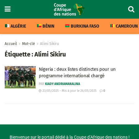
ALGÉRIE
BÉNIN
BURKINA FASO
CAMEROUN
Accueil
Mot-clé
Alimi Sikiru
Étiquette :
Alimi Sikiru
Nigeria : deux listes distinctes pour un
programme international chargé
PAR
KIADY ANDRIAMANALINA
23/05/2025 - Mis à jour le 26/05/2025
0
Bienvenue sur le portail dédié à la Coupe d’Afrique des nations !