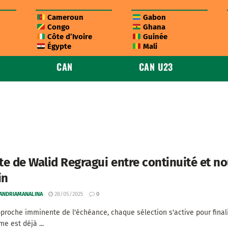
Cameroun
Gabon
Congo
Ghana
Côte d’Ivoire
Guinée
Égypte
Mali
CAN
CAN U23
ste de Walid Regragui entre continuité et n
in
 ANDRIAMANALINA
28/05/2025
0
pproche imminente de l'échéance, chaque sélection s'active pour finali
e est déjà ...