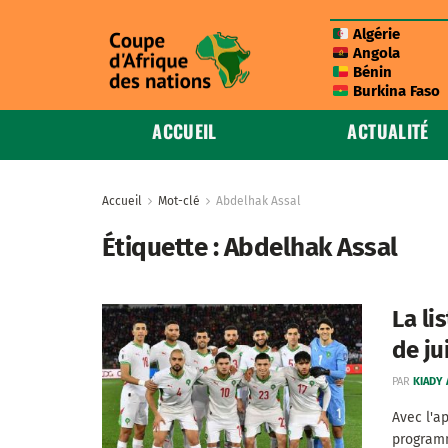
Algérie
Angola
Bénin
Burkina Faso
ACCUEIL
ACTUALITÉ
Accueil
Mot-clé
Abdelhak Assal
Étiquette :
Abdelhak Assal
La li
de ju
PAR
KIADY
Avec l'a
programm