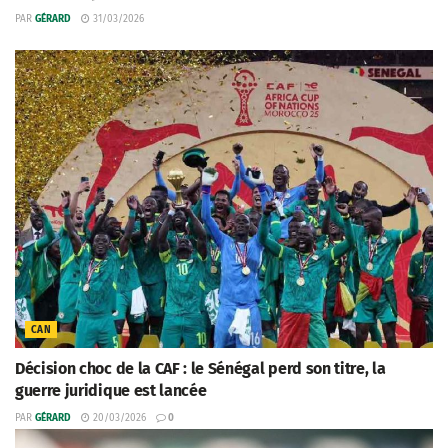
PAR
GÉRARD
31/03/2026
CAN
Décision choc de la CAF : le Sénégal perd son titre, la
guerre juridique est lancée
PAR
GÉRARD
20/03/2026
0