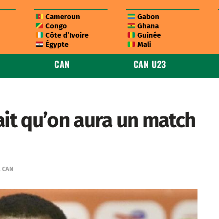
Cameroun
Gabon
Congo
Ghana
Côte d’Ivoire
Guinée
Égypte
Mali
CAN
CAN U23
ait qu’on aura un match
,
CAN