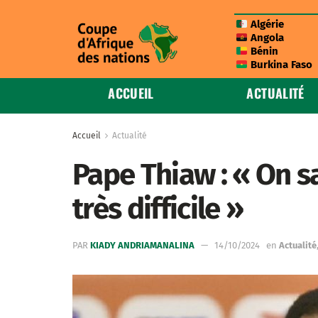
Algérie
Angola
Bénin
Burkina Faso
ACCUEIL
ACTUALITÉ
Accueil
Actualité
Pape Thiaw : « On s
très difficile »
PAR
KIADY ANDRIAMANALINA
14/10/2024
en
Actualité