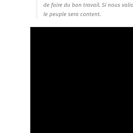
de faire du bon travail. Si nous val
le peuple sera content.