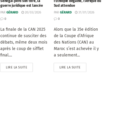
Sénégal perd son titre, la
l’Éthiopie dégaine, l’Afrique du
guerre juridique est lancée
Sud attendue
PAR
GÉRARD
20/03/2026
PAR
GÉRARD
31/01/2026
0
0
La finale de la CAN 2025
Alors que la 35e édition
continue de susciter des
de la Coupe d’Afrique
débats, même deux mois
des Nations (CAN) au
après le coup de sifflet
Maroc s’est achevée il y
final....
a seulement...
LIRE LA SUITE
LIRE LA SUITE