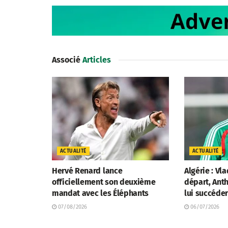
Associé
Articles
ACTUALITÉ
ACTUALITÉ
Hervé Renard lance
Algérie : Vl
officiellement son deuxième
départ, Anth
mandat avec les Éléphants
lui succéde
07/08/2026
06/07/2026