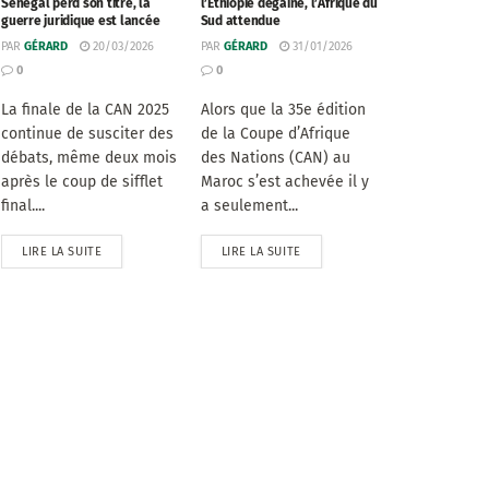
Sénégal perd son titre, la
l’Éthiopie dégaine, l’Afrique du
guerre juridique est lancée
Sud attendue
PAR
GÉRARD
20/03/2026
PAR
GÉRARD
31/01/2026
0
0
La finale de la CAN 2025
Alors que la 35e édition
continue de susciter des
de la Coupe d’Afrique
débats, même deux mois
des Nations (CAN) au
après le coup de sifflet
Maroc s’est achevée il y
final....
a seulement...
LIRE LA SUITE
LIRE LA SUITE