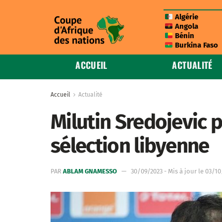
Algérie
Angola
Bénin
Burkina Faso
ACCUEIL
ACTUALITÉ
Accueil
Actualité
Milutin Sredojevic p
sélection libyenne
PAR
ABLAM GNAMESSO
30/09/2023 - Mis à jour le 03/1