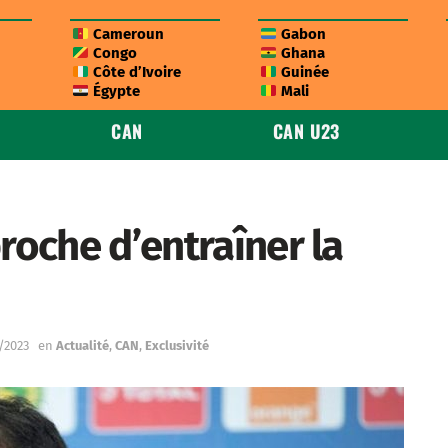
Cameroun
Gabon
Congo
Ghana
Côte d’Ivoire
Guinée
Égypte
Mali
CAN
CAN U23
roche d’entraîner la
0/2023
en
Actualité
,
CAN
,
Exclusivité