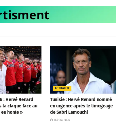
ACTUALITÉ
6 : Hervé Renard
Tunisie : Hervé Renard nommé
s la claque face au
en urgence après le limogeage
i eu honte »
de Sabri Lamouchi
16/06/2026