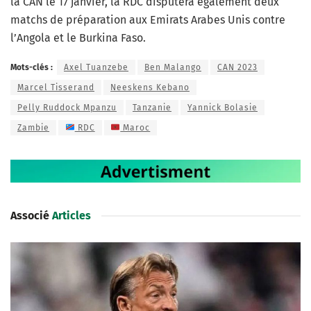
la CAN le 17 janvier, la RDC disputera également deux
matchs de préparation aux Emirats Arabes Unis contre
l’Angola et le Burkina Faso.
Mots-clés :
Axel Tuanzebe
Ben Malango
CAN 2023
Marcel Tisserand
Neeskens Kebano
Pelly Ruddock Mpanzu
Tanzanie
Yannick Bolasie
Zambie
RDC
Maroc
Associé
Articles