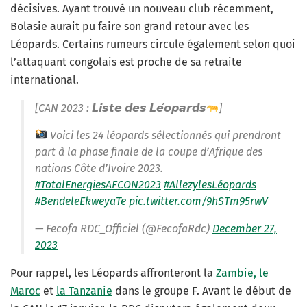
décisives. Ayant trouvé un nouveau club récemment,
Bolasie aurait pu faire son grand retour avec les
Léopards. Certains rumeurs circule également selon quoi
l’attaquant congolais est proche de sa retraite
international.
[CAN 2023 : 𝙇𝙞𝙨𝙩𝙚 𝙙𝙚𝙨 𝙇𝙚́𝙤𝙥𝙖𝙧𝙙𝙨
]
Voici les 24 léopards sélectionnés qui prendront
part à la phase finale de la coupe d’Afrique des
nations Côte d’Ivoire 2023.
#TotalEnergiesAFCON2023
#AllezylesLéopards
#BendeleEkweyaTe
pic.twitter.com/9hSTm95rwV
— Fecofa RDC_Officiel (@FecofaRdc)
December 27,
2023
Pour rappel, les Léopards affronteront la
Zambie,
le
Maroc
et
la Tanzanie
dans le groupe F. Avant le début de