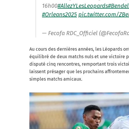
16h00
#AllezYLesLeopards
#Bendel
#Orleans2025
pic.twitter.com/ZB
— Fecofa RDC_Officiel (@FecofaR
Au cours des dernières années, les Léopards ont 
équilibré de deux matchs nuls et une victoire 
disputé cinq rencontres, remportant trois victo
laissent présager que les prochains affrontemen
simples matchs amicaux.