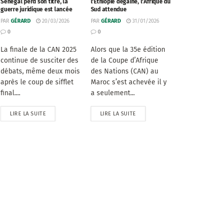
Sénégal perd son titre, la
l’Éthiopie dégaine, l’Afrique du
guerre juridique est lancée
Sud attendue
PAR
GÉRARD
20/03/2026
PAR
GÉRARD
31/01/2026
0
0
La finale de la CAN 2025
Alors que la 35e édition
continue de susciter des
de la Coupe d’Afrique
débats, même deux mois
des Nations (CAN) au
après le coup de sifflet
Maroc s’est achevée il y
final....
a seulement...
LIRE LA SUITE
LIRE LA SUITE