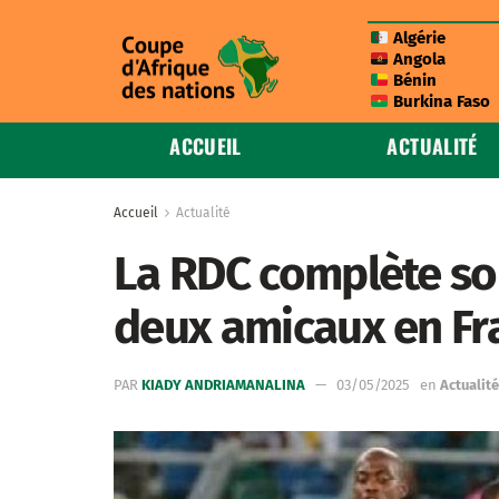
Algérie
Angola
Bénin
Burkina Faso
ACCUEIL
ACTUALITÉ
Accueil
Actualité
La RDC complète so
deux amicaux en Fr
PAR
KIADY ANDRIAMANALINA
03/05/2025
en
Actualité