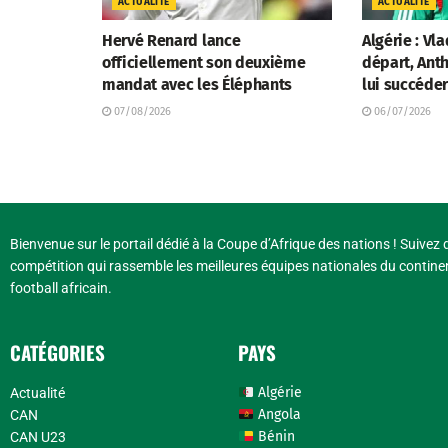
ACTUALITÉ
ACTUALITÉ
Hervé Renard lance
Algérie : Vl
officiellement son deuxième
départ, Anth
mandat avec les Éléphants
lui succéde
07/08/2026
06/07/2026
Bienvenue sur le portail dédié à la Coupe d’Afrique des nations ! Suivez d
compétition qui rassemble les meilleures équipes nationales du continen
football africain.
CATÉGORIES
PAYS
Algérie
Actualité
Angola
CAN
Bénin
CAN U23