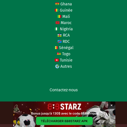
Ghana
Guinée
Mali
Maroc
Nigéria
RCA
RDC
Sénégal
Togo
Tunisie
Autres
Contactez-nous
×
coupedafriquedesnations.com © 2026