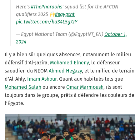
Here’s
#ThePharaohs
’ squad list for the AFCON
qualifiers 2025
#egyptnt
pic.twitter.com/kaS4L5g7zY
— Egypt National Team (@EgyptNT_EN)
October 1,
2024
Il y a bien sûr quelques absences, notamment le milieu
défensif d’Al-Jazira,
Mohamed Elneny
, le défenseur
saoudien du NEOM
Ahmed Hegazy
, et le milieu de terrain
d’Al-Ahly,
Imam Ashour
. Quant aux habitués tels que
Mohamed Salah
ou encore
Omar Marmoush
, ils sont
toujours dans le groupe, prêts à défendre les couleurs de
l’Égypte.