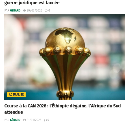
guerre juridique est lancée
PAR
GÉRARD
20/03/2026
0
ACTUALITÉ
Course à la CAN 2028 : l’Éthiopie dégaine, l’Afrique du Sud
attendue
PAR
GÉRARD
31/01/2026
0