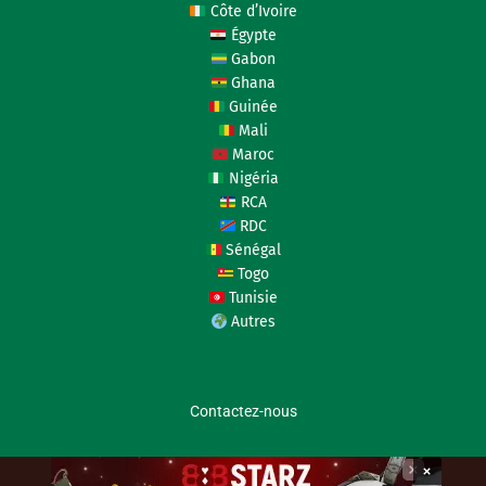
Côte d’Ivoire
Égypte
Gabon
Ghana
Guinée
Mali
Maroc
Nigéria
RCA
RDC
Sénégal
Togo
Tunisie
Autres
Contactez-nous
×
coupedafriquedesnations.com © 2026