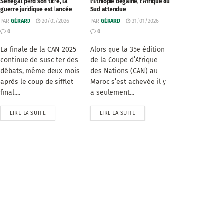
Sénégal perd son titre, la
l’Éthiopie dégaine, l’Afrique du
guerre juridique est lancée
Sud attendue
PAR
GÉRARD
20/03/2026
PAR
GÉRARD
31/01/2026
0
0
La finale de la CAN 2025
Alors que la 35e édition
continue de susciter des
de la Coupe d’Afrique
débats, même deux mois
des Nations (CAN) au
après le coup de sifflet
Maroc s’est achevée il y
final....
a seulement...
LIRE LA SUITE
LIRE LA SUITE