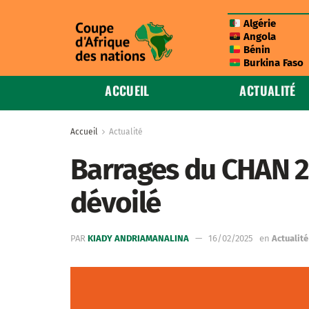
Algérie
Angola
Bénin
Burkina Faso
ACCUEIL
ACTUALITÉ
Accueil
Actualité
Barrages du CHAN 202
dévoilé
PAR
KIADY ANDRIAMANALINA
16/02/2025
en
Actualité