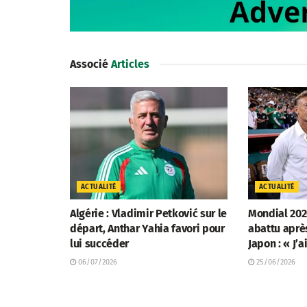
Associé
Articles
ACTUALITÉ
ACTUALITÉ
Algérie : Vladimir Petković sur le
Mondial 202
départ, Anthar Yahia favori pour
abattu aprè
lui succéder
Japon : « J’a
06/07/2026
25/06/2026