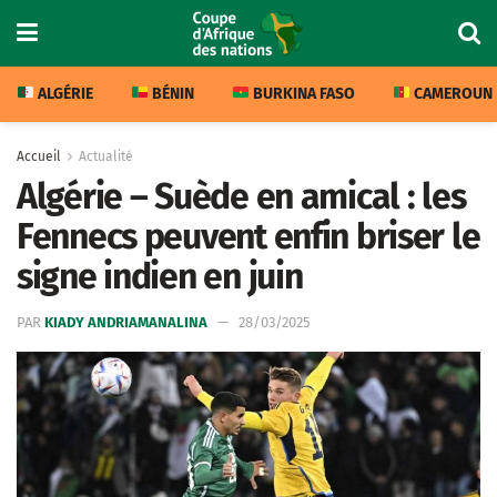
ALGÉRIE
BÉNIN
BURKINA FASO
CAMEROUN
Accueil
Actualité
Algérie – Suède en amical : les
Fennecs peuvent enfin briser le
signe indien en juin
PAR
KIADY ANDRIAMANALINA
28/03/2025