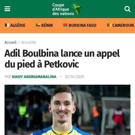
ALGÉRIE
BÉNIN
BURKINA FASO
CAMEROUN
Accueil
Actualité
Adil Boulbina lance un appel
du pied à Petkovic
PAR
KIADY ANDRIAMANALINA
23/04/2025