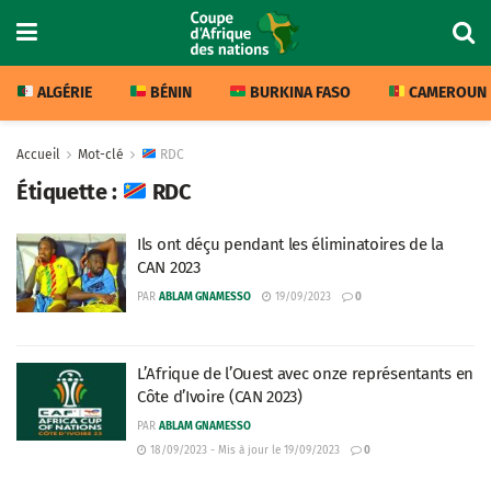
ALGÉRIE
BÉNIN
BURKINA FASO
CAMEROUN
Accueil
Mot-clé
RDC
Étiquette :
RDC
Ils ont déçu pendant les éliminatoires de la
CAN 2023
PAR
ABLAM GNAMESSO
19/09/2023
0
L’Afrique de l’Ouest avec onze représentants en
Côte d’Ivoire (CAN 2023)
PAR
ABLAM GNAMESSO
18/09/2023 - Mis à jour le 19/09/2023
0