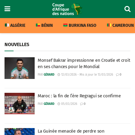
ALGÉRIE
BÉNIN
BURKINA FASO
CAMEROUN
NOUVELLES
Monsef Bakrar impressionne en Croatie et croit
en ses chances pour le Mondial
PAR
GÉRARD
12/03/2026 - Mis à jour le 13/03/2026
0
Maroc : la fin de l’ère Regragui se confirme
PAR
GÉRARD
05/03/2026
0
La Guinée menacée de perdre son