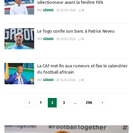
sélectionneur avant la fenêtre FIFA
PAR
GÉRARD
26/02/2026
0
Le Togo confie son banc à Patrice Neveu
PAR
GÉRARD
19/02/2026
0
La CAF met fin aux rumeurs et fixe le calendrier
du football africain
PAR
GÉRARD
14/02/2026
0
1
2
3
…
296