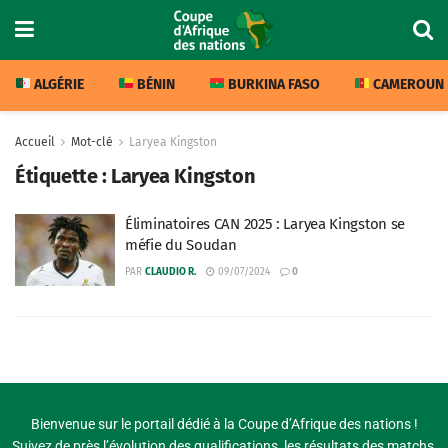
ALGÉRIE
BÉNIN
BURKINA FASO
CAMEROUN
Accueil
Mot-clé
Laryea Kingston
Étiquette :
Laryea Kingston
Éliminatoires CAN 2025 : Laryea Kingston se
méfie du Soudan
PAR
CLAUDIO R.
09/07/2024
0
Bienvenue sur le portail dédié à la Coupe d’Afrique des nations !
Suivez de près l’évolution des qualifications, les résultats des matchs,